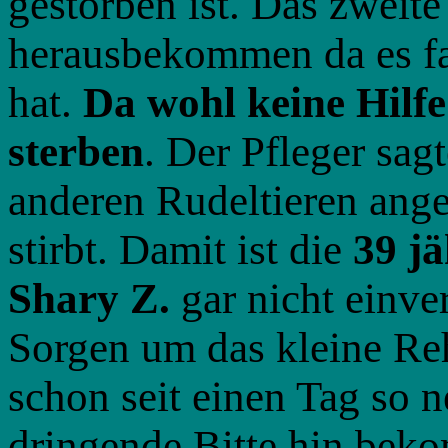
gestorben ist. Das zweite
herausbekommen da es fa
hat.
Da wohl keine Hilf
sterben
. Der Pfleger sag
anderen Rudeltieren an
stirbt. Damit ist die
39 jä
Shary Z.
gar nicht einve
Sorgen um das kleine Reh
schon seit einen Tag so n
dringende Bitte hin beko